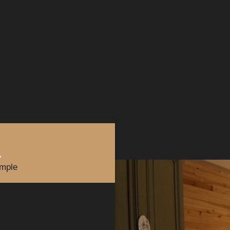
a
imple