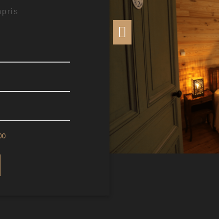
mpris
00