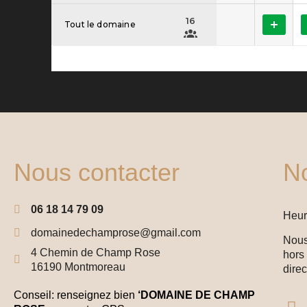
Nous contacter
No
06 18 14 79 09
Heur
domainedechamprose@gmail.com
Nous
4 Chemin de Champ Rose
hors 
16190 Montmoreau
dire
Conseil: renseignez bien
‘DOMAINE DE CHAMP